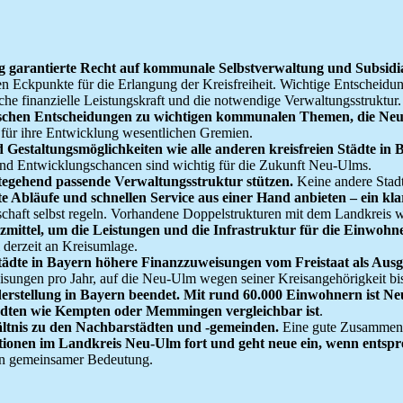
g garantierte Recht auf kommunale Selbstverwaltung und Subsidia
 Eckpunkte für die Erlangung der Kreisfreiheit. Wichtige Entscheid
iche finanzielle Leistungskraft und die notwendige Verwaltungsstruktur.
 politischen Entscheidungen zu wichtigen kommunalen Themen, die
 für ihre Entwicklung wesentlichen Gremien.
d Gestaltungsmöglichkeiten wie alle anderen kreisfreien Städte in
und Entwicklungschancen sind wichtig für die Zukunft Neu-Ulms.
eitegehend passende Verwaltungsstruktur stützen.
Keine andere Stadt
te Abläufe und schnellen Service aus einer Hand anbieten – ein 
chaft selbst regeln. Vorhandene Doppelstrukturen mit dem Landkreis 
mittel, um die Leistungen und die Infrastruktur für die Einwohner
 derzeit an Kreisumlage.
Städte in Bayern höhere Finanzzuweisungen vom Freistaat als Ausgl
sungen pro Jahr, auf die Neu-Ulm wegen seiner Kreisangehörigkeit bis
nderstellung in Bayern beendet. Mit rund 60.000 Einwohnern ist N
 Städten wie Kempten oder Memmingen vergleichbar ist
.
hältnis zu den Nachbarstädten und -gemeinden.
Eine gute Zusammenar
ationen im Landkreis Neu-Ulm fort und geht neue ein, wenn entsp
von gemeinsamer Bedeutung.