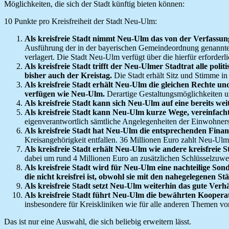
Möglichkeiten, die sich der Stadt künftig bieten können:
10 Punkte pro Kreisfreiheit der Stadt Neu-Ulm:
Als kreisfreie Stadt nimmt Neu-Ulm das von der Verfassun
Ausführung der in der bayerischen Gemeindeordnung genannten
verlagert. Die Stadt Neu-Ulm verfügt über die hierfür erforderl
Als kreisfreie Stadt trifft der Neu-Ulmer Stadtrat alle
bisher auch der Kreistag.
Die Stadt erhält Sitz und Stimme in
Als kreisfreie Stadt erhält Neu-Ulm die gleichen Rechte un
verfügen wie Neu-Ulm.
Derartige Gestaltungsmöglichkeiten 
Als kreisfreie Stadt kann sich Neu-Ulm auf eine bereits w
Als kreisfreie Stadt kann Neu-Ulm kurze Wege, vereinfach
eigenverantwortlich sämtliche Angelegenheiten der Einwohners
Als kreisfreie Stadt hat Neu-Ulm die entsprechenden Finanz
Kreisangehörigkeit entfallen. 36 Millionen Euro zahlt Neu-Ulm
Als kreisfreie Stadt erhält Neu-Ulm wie andere kreisfreie 
dabei um rund 4 Millionen Euro an zusätzlichen Schlüsselzuwei
Als kreisfreie Stadt wird für Neu-Ulm eine nachteilige So
die nicht kreisfrei ist, obwohl sie mit den nahegelegenen
Als kreisfreie Stadt setzt Neu-Ulm weiterhin das gute Ver
Als kreisfreie Stadt führt Neu-Ulm die bewährten Kooper
insbesondere für Kreiskliniken wie für alle anderen Themen 
Das ist nur eine Auswahl, die sich beliebig erweitern lässt.