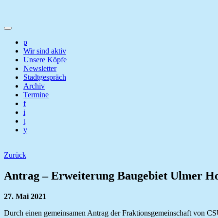
p
Wir sind aktiv
Unsere Köpfe
Newsletter
Stadtgespräch
Archiv
Termine
f
i
t
y
Zurück
Antrag – Erweiterung Baugebiet Ulmer H
27. Mai 2021
Durch einen gemeinsamen Antrag der Fraktionsgemeinschaft von CSU 