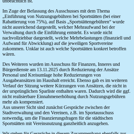
unbeachtlich ist.
Im Zuge der Befassung des Ausschusses mit dem Thema
„Einführung von Nutzungsgebühren bei Sportstätten (bei einer
Rabattierung von 75%), auf Basis „Sportstättengebühren“ wurde
nicht ausreichend dargestellt, welcher Mehraufwand bei der
Verwaltung durch die Einführung entsteht. Es wurde nicht
nachvollziehbar dargestellt, welche Mehrbelastungen (finanziell und
Aufwand für Abwicklung) auf die jeweiligen Sportvereine
zukommen. Unklar ist auch welche Sportstätten konkret betroffen
wären.
Des Weiteren wurden im Ausschuss für Finanzen, Inneres und
Bürgerdienste am 13.11.2025 durch Reduzierung der Ansätze
Personal und Kreisumlage hohe Reduzierungen von
Ausgabeansätzen im Haushalt erreicht. Ebenso gab es im weiteren
Verlauf der Sitzung weitere Kürzungen von Ansätzen, die nicht in
der ursprünglichen Sparliste enthalten waren. Dadurch wird die ggf.
nicht realisierbare Einnahmenerhöhung durch Nutzungsgebühren
mehr als kompensiert.
Aus unserer Sicht sind zunächst Gespräche zwischen der
Stadtverwaltung und den Vereinen, z.B. im Sportausschuss
notwendig, um die Finanzierungsfragen für die städtischen
Sportstätten mit Vereinsnutzung ganzheitlich anzugehen.
Wir stehen für Gespräche in diesem Zusammenhang ebenfalls zur