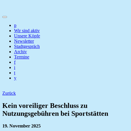
p
Wir sind aktiv
Unsere Köpfe
Newsletter
Stadtgespräch
Archiv
Termine
f
i
t
y
Zurück
Kein voreiliger Beschluss zu
Nutzungsgebühren bei Sportstätten
19. November 2025