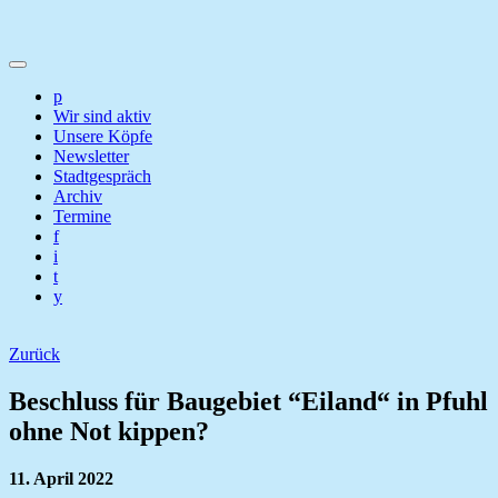
p
Wir sind aktiv
Unsere Köpfe
Newsletter
Stadtgespräch
Archiv
Termine
f
i
t
y
Zurück
Beschluss für Baugebiet “Eiland“ in Pfuhl
ohne Not kippen?
11. April 2022