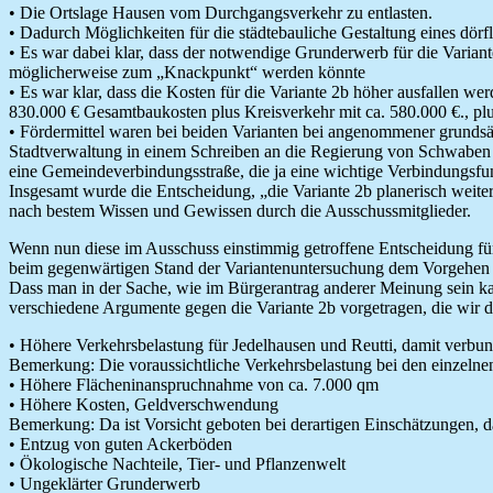
• Die Ortslage Hausen vom Durchgangsverkehr zu entlasten.
• Dadurch Möglichkeiten für die städtebauliche Gestaltung eines dörf
• Es war dabei klar, dass der notwendige Grunderwerb für die Varian
möglicherweise zum „Knackpunkt“ werden könnte
• Es war klar, dass die Kosten für die Variante 2b höher ausfallen 
830.000 € Gesamtbaukosten plus Kreisverkehr mit ca. 580.000 €., p
• Fördermittel waren bei beiden Varianten bei angenommener grundsätz
Stadtverwaltung in einem Schreiben an die Regierung von Schwaben u
eine Gemeindeverbindungsstraße, die ja eine wichtige Verbindungsfun
Insgesamt wurde die Entscheidung, „die Variante 2b planerisch weite
nach bestem Wissen und Gewissen durch die Ausschussmitglieder.
Wenn nun diese im Ausschuss einstimmig getroffene Entscheidung für 
beim gegenwärtigen Stand der Variantenuntersuchung dem Vorgehen 
Dass man in der Sache, wie im Bürgerantrag anderer Meinung sein 
verschiedene Argumente gegen die Variante 2b vorgetragen, die wir 
• Höhere Verkehrsbelastung für Jedelhausen und Reutti, damit verb
Bemerkung: Die voraussichtliche Verkehrsbelastung bei den einzelnen
• Höhere Flächeninanspruchnahme von ca. 7.000 qm
• Höhere Kosten, Geldverschwendung
Bemerkung: Da ist Vorsicht geboten bei derartigen Einschätzungen, da 
• Entzug von guten Ackerböden
• Ökologische Nachteile, Tier- und Pflanzenwelt
• Ungeklärter Grunderwerb