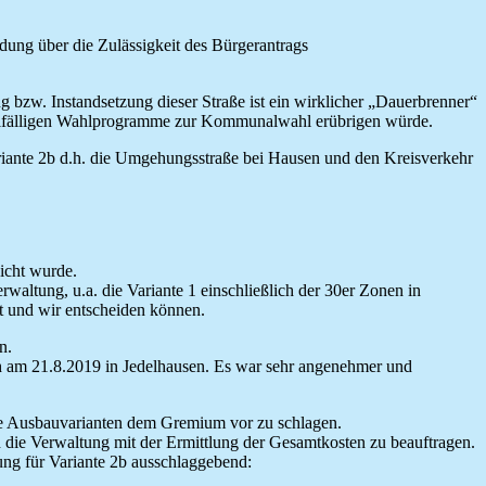
dung über die Zulässigkeit des Bürgerantrags
zw. Instandsetzung dieser Straße ist ein wirklicher „Dauerbrenner“
 allfälligen Wahlprogramme zur Kommunalwahl erübrigen würde.
riante 2b d.h. die Umgehungsstraße bei Hausen und den Kreisverkehr
icht wurde.
altung, u.a. die Variante 1 einschließlich der 30er Zonen in
ht und wir entscheiden können.
n.
h am 21.8.2019 in Jedelhausen. Es war sehr angenehmer und
ene Ausbauvarianten dem Gremium vor zu schlagen.
d die Verwaltung mit der Ermittlung der Gesamtkosten zu beauftragen.
ng für Variante 2b ausschlaggebend: