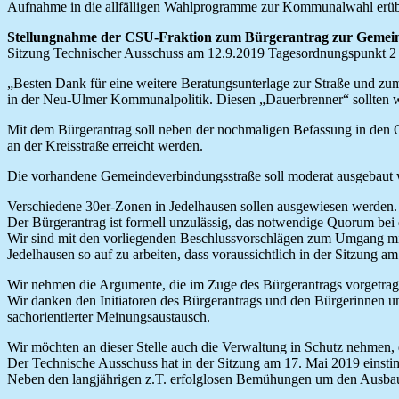
Aufnahme in die allfälligen Wahlprogramme zur Kommunalwahl erüb
Stellungnahme der CSU-Fraktion zum Bürgerantrag zur Gemein
Sitzung Technischer Ausschuss am 12.9.2019 Tagesordnungspunkt 2
„Besten Dank für eine weitere Beratungsunterlage zur Straße und z
in der Neu-Ulmer Kommunalpolitik. Diesen „Dauerbrenner“ sollten w
Mit dem Bürgerantrag soll neben der nochmaligen Befassung in den G
an der Kreisstraße erreicht werden.
Die vorhandene Gemeindeverbindungsstraße soll moderat ausgebaut w
Verschiedene 30er-Zonen in Jedelhausen sollen ausgewiesen werden.
Der Bürgerantrag ist formell unzulässig, das notwendige Quorum bei
Wir sind mit den vorliegenden Beschlussvorschlägen zum Umgang mit d
Jedelhausen so auf zu arbeiten, dass voraussichtlich in der Sitzung a
Wir nehmen die Argumente, die im Zuge des Bürgerantrags vorgetrage
Wir danken den Initiatoren des Bürgerantrags und den Bürgerinnen 
sachorientierter Meinungsaustausch.
Wir möchten an dieser Stelle auch die Verwaltung in Schutz nehmen,
Der Technische Ausschuss hat in der Sitzung am 17. Mai 2019 einstim
Neben den langjährigen z.T. erfolglosen Bemühungen um den Ausbau 