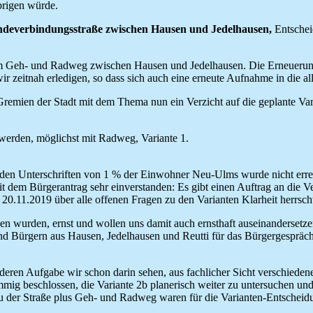
rigen würde.
deverbindungsstraße zwischen Hausen und Jedelhausen,
Entschei
um Geh- und Radweg zwischen Hausen und Jedelhausen. Die Erneuerung b
ir zeitnah erledigen, so dass sich auch eine erneute Aufnahme in die
remien der Stadt mit dem Thema nun ein Verzicht auf die geplante Va
erden, möglichst mit Radweg, Variante 1.
 den Unterschriften von 1 % der Einwohner Neu-Ulms wurde nicht erre
em Bürgerantrag sehr einverstanden: Es gibt einen Auftrag an die Verw
m 20.11.2019 über alle offenen Fragen zu den Varianten Klarheit herrsc
n wurden, ernst und wollen uns damit auch ernsthaft auseinandersetze
und Bürgern aus Hausen, Jedelhausen und Reutti für das Bürgergespräc
 deren Aufgabe wir schon darin sehen, aus fachlicher Sicht verschied
mig beschlossen, die Variante 2b planerisch weiter zu untersuchen un
der Straße plus Geh- und Radweg waren für die Varianten-Entscheidu