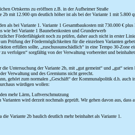
lichen Ortskerns zu eröffnen z.B. in der Aufheimer Straße
te 2b mit 12.900 qm deutlich höher ist als bei der Variante 1 mit 5.8
werden als bei Variante 1. Variante 1 Gesamtbaukosten mit 730.000 € pl
lus wie bei Variante 1 Baunebenkosten und Grunderwerb
licher Förderfähigkeit noch zu prüfen, daher auch nicht in erster Lini
m Prüfung der Fördermöglichkeiten für die einzelnen Varianten gebete
ktion erfüllen sollte, „zuschussunschädlich“ in eine Tempo 30-Zone e
r zu verfolgen“ sorgfältig von der Verwaltung vorbereitet und beinhal
die Untersuchung der Variante 2b, mit „gut gemeint“ und „gut“ seien 
der Verwaltung und des Gremiums nicht gerecht.
kann, gehört zum normalen „Geschäft“ der Kommunalpolitik d.h. auch
durchaus würdigen wollen:
unden mehr Lärm, Luftverschmutzung
 Varianten wird derzeit nochmals geprüft. Wir gehen davon aus, dass a
die Variante 2b baulich deutlich mehr beinhaltet als Variante 1.