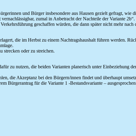
rgerinnen und Bürger insbesondere aus Hausen gezielt gefragt, wie die
vernachlässigbar, zumal in Anbetracht der Nachteile der Variante 2b“. W
 Verkehrsführung geschaffen würden, die dann später nicht mehr nach
agert, die im Herbst zu einem Nachtragshaushalt führen werden. Rück
umlage.
u strecken oder zu streichen.
afür zu nutzen, die beiden Varianten planerisch unter Einbeziehung d
ählen, die Akzeptanz bei den Bürgern/innen findet und überhaupt umsetzb
hrem Bürgerantrag für die Variante 1 -Bestandsvariante – ausgesproch