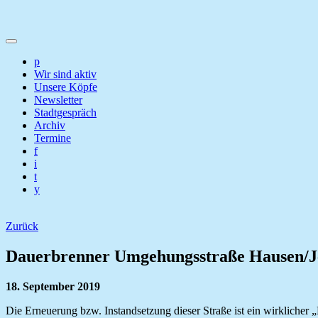
p
Wir sind aktiv
Unsere Köpfe
Newsletter
Stadtgespräch
Archiv
Termine
f
i
t
y
Zurück
Dauerbrenner Umgehungsstraße Hausen/J
18. September 2019
Die Erneuerung bzw. Instandsetzung dieser Straße ist ein wirklicher