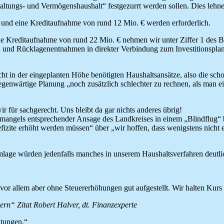
tungs- und Vermögenshaushalt“ festgezurrt werden sollen. Dies lehne
 und eine Kreditaufnahme von rund 12 Mio. € werden erforderlich.
Kreditaufnahme von rund 22 Mio. € nehmen wir unter Ziffer 1 des Bes
en und Rücklagenentnahmen in direkter Verbindung zum Investitionsplan
icht in der eingeplanten Höhe benötigten Haushaltsansätze, also die 
 gegenwärtige Planung „noch zusätzlich schlechter zu rechnen, als man ei
 für sachgerecht. Uns bleibt da gar nichts anderes übrig!
n mangels entsprechender Ansage des Landkreises in einem „Blindflug“ 
zite erhöht werden müssen“ über „wir hoffen, dass wenigstens nicht
lage würden jedenfalls manches in unserem Haushaltsverfahren deutlic
 vor allem aber ohne Steuererhöhungen gut aufgestellt. Wir halten Kurs
rn“ Zitat Robert Halver, dt. Finanzexperte
atungen.“