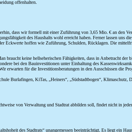
heidung offenhalten.
erhin, dass wir formell mit einer Zuführung von 3,65 Mio. € an den Ve
gsfähigkeit des Haushalts wohl erreicht haben. Ferner lassen uns die
der Eckwerte hoffen wie Zuführung, Schulden, Rücklagen. Die mittelfri
 braucht keine hellseherischen Fähigkeiten, dass in Anbetracht der 
ndere bei den Bauinvestitionen unter Einhaltung des Kassenwirksamkei
Wir erwarten für die Investitionsberatungen in den Ausschüssen die Pr
chule Burlafingen, KiTas, „Heiners“, „Südstadtbogen“, Klimaschutz, Di
chtweise von Verwaltung und Stadtrat abbilden soll, findet nicht in j
ltshoheit des Stadtrats“ unangemessen beeinträchtigt. Es liegt ein Ha