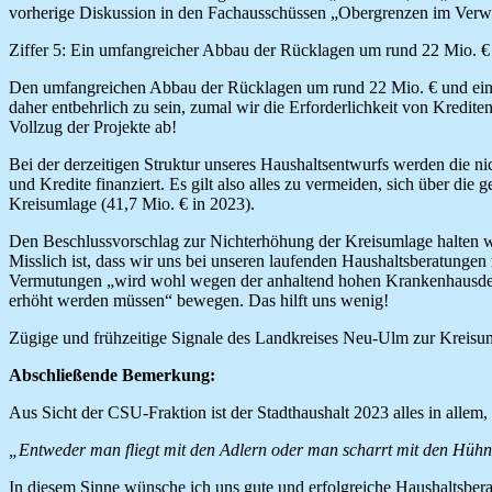
vorherige Diskussion in den Fachausschüssen „Obergrenzen im Verwal
Ziffer 5: Ein umfangreicher Abbau der Rücklagen um rund 22 Mio. €
Den umfangreichen Abbau der Rücklagen um rund 22 Mio. € und eine 
daher entbehrlich zu sein, zumal wir die Erforderlichkeit von Kredit
Vollzug der Projekte ab!
Bei der derzeitigen Struktur unseres Haushaltsentwurfs werden die n
und Kredite finanziert. Es gilt also alles zu vermeiden, sich über die
Kreisumlage (41,7 Mio. € in 2023).
Den Beschlussvorschlag zur Nichterhöhung der Kreisumlage halten wir
Misslich ist, dass wir uns bei unseren laufenden Haushaltsberatunge
Vermutungen „wird wohl wegen der anhaltend hohen Krankenhausdefi
erhöht werden müssen“ bewegen. Das hilft uns wenig!
Zügige und frühzeitige Signale des Landkreises Neu-Ulm zur Kreisum
Abschließende Bemerkung:
Aus Sicht der CSU-Fraktion ist der Stadthaushalt 2023 alles in allem,
„Entweder man fliegt mit den Adlern oder man scharrt mit den Hühne
In diesem Sinne wünsche ich uns gute und erfolgreiche Haushaltsber