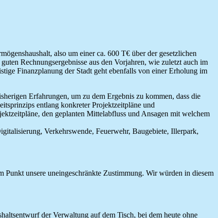
rmögenshaushalt, also um einer ca. 600 T€ über der gesetzlichen
 guten Rechnungsergebnisse aus den Vorjahren, wie zuletzt auch im
stige Finanzplanung der Stadt geht ebenfalls von einer Erholung im
bisherigen Erfahrungen, um zu dem Ergebnis zu kommen, dass die
tsprinzips entlang konkreter Projektzeitpläne und
ojektzeitpläne, den geplanten Mittelabfluss und Ansagen mit welchem
gitalisierung, Verkehrswende, Feuerwehr, Baugebiete, Illerpark,
edem Punkt unsere uneingeschränkte Zustimmung. Wir würden in diesem
ushaltsentwurf der Verwaltung auf dem Tisch, bei dem heute ohne