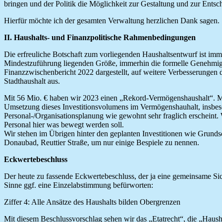
bringen und der Politik die Möglichkeit zur Gestaltung und zur Entsc
Hierfür möchte ich der gesamten Verwaltung herzlichen Dank sagen.
II. Haushalts- und Finanzpolitische Rahmenbedingungen
Die erfreuliche Botschaft zum vorliegenden Haushaltsentwurf ist imm
Mindestzuführung liegenden Größe, immerhin die formelle Genehmigun
Finanzzwischenbericht 2022 dargestellt, auf weitere Verbesserungen 
Stadthaushalt aus.
Mit 56 Mio. € haben wir 2023 einen „Rekord-Vermögenshaushalt“. Man
Umsetzung dieses Investitionsvolumens im Vermögenshauhalt, insbeso
Personal-/Organisationsplanung wie gewohnt sehr fraglich erscheint. 
Personal hier was bewegt werden soll.
Wir stehen im Übrigen hinter den geplanten Investitionen wie Grunds
Donaubad, Reuttier Straße, um nur einige Bespiele zu nennen.
Eckwertebeschluss
Der heute zu fassende Eckwertebeschluss, der ja eine gemeinsame Si
Sinne ggf. eine Einzelabstimmung befürworten:
Ziffer 4: Alle Ansätze des Haushalts bilden Obergrenzen
Mit diesem Beschlussvorschlag sehen wir das „Etatrecht“, die „Hausha