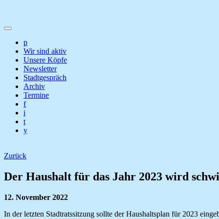
p
Wir sind aktiv
Unsere Köpfe
Newsletter
Stadtgespräch
Archiv
Termine
f
i
t
y
Zurück
Der Haushalt für das Jahr 2023 wird schw
12. November 2022
In der letzten Stadtratssitzung sollte der Haushaltsplan für 2023 ei