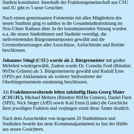
Stadtrat konstituiert. Innerhalb der Fraktionsgemeinschaft aus CSU
und JU gibt es 5 neue Gesichter.
Nach einem gemeinsamen Fototermin mit allen Mitgliedern des
neuen Stadtrats ging es nahtlos in die Gesamtstadtratssitzung im
Neu-Ulmer Rathaus über. In der konstituierenden Sitzung wurden
u.a. die neuen Stadträtinnen und Stadträte vereidigt, die
stellvertretenden Bürgermeisterposten gewählt und die
Gremienbesetzungen aller Ausschüsse, Aufsichtsräte und Beiräte
beschlossen.
Johannes Stingl (CSU) wurde als 2. Bürgermeister
mit großer
Mehrheit wiedergewählt. Zudem wurde Dr. Cornelia Festl (Bündnis
90/Die Grünen) als 3. Bürgermeisterin gewählt und Rudolf Erne
(SPD) per Akklamation als weiterer Stellvertreter der
Oberbürgermeisterin einstimmig beschlossen.
Als
Fraktionsvorsitzende leiten zukünftig Hans-Georg Maier
(CSU/JU),
Michael Mehren (Bündnis 90/Die Grünen), Daniel Fürst
(SPD), Nick Steger (AfD) sowie Kati Ernst (Linke) die Geschicke
ihrer jeweiligen Fraktion und verjüngen somit diese Ämter deutlich.
Nach dem Ausscheiden von insgesamt 20 Stadträtinnen und
Stadträten besteht das neue Kommunalparlament zu fast der Hälfte
aus neuen Gesichtern.