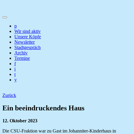
p
Wir sind aktiv
Unsere Köpfe
Newsletter
Stadtgespräch
Archiv
Termine
f
i
t
y
Zurück
Ein beeindruckendes Haus
12. Oktober 2023
Die CSU-Fraktion war zu Gast im Johanniter-Kinderhaus in