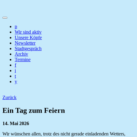
p
Wir sind aktiv
Unsere Köpfe
Newsletter
Stadtgespräch
Archiv
Termine
f
i
t
y
Zurück
Ein Tag zum Feiern
14. Mai 2026
Wir wünschen allen, trotz des nicht gerade einladenden Wetters,