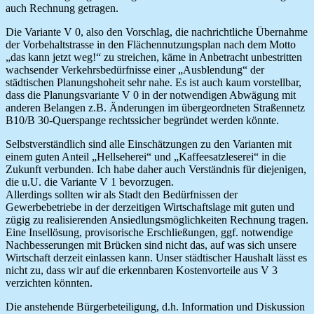
auch Rechnung getragen.
Die Variante V 0, also den Vorschlag, die nachrichtliche Übernahme
der Vorbehaltstrasse in den Flächennutzungsplan nach dem Motto
„das kann jetzt weg!“ zu streichen, käme in Anbetracht unbestritten
wachsender Verkehrsbedürfnisse einer „Ausblendung“ der
städtischen Planungshoheit sehr nahe. Es ist auch kaum vorstellbar,
dass die Planungsvariante V 0 in der notwendigen Abwägung mit
anderen Belangen z.B. Änderungen im übergeordneten Straßennetz
B10/B 30-Querspange rechtssicher begründet werden könnte.
Selbstverständlich sind alle Einschätzungen zu den Varianten mit
einem guten Anteil „Hellseherei“ und „Kaffeesatzleserei“ in die
Zukunft verbunden. Ich habe daher auch Verständnis für diejenigen,
die u.U. die Variante V 1 bevorzugen.
Allerdings sollten wir als Stadt den Bedürfnissen der
Gewerbebetriebe in der derzeitigen Wirtschaftslage mit guten und
zügig zu realisierenden Ansiedlungsmöglichkeiten Rechnung tragen.
Eine Insellösung, provisorische Erschließungen, ggf. notwendige
Nachbesserungen mit Brücken sind nicht das, auf was sich unsere
Wirtschaft derzeit einlassen kann. Unser städtischer Haushalt lässt es
nicht zu, dass wir auf die erkennbaren Kostenvorteile aus V 3
verzichten könnten.
Die anstehende Bürgerbeteiligung, d.h. Information und Diskussion