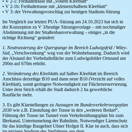
• V 2-1: Freihaltetrasse mit „vollem Kleeblatt“
• V 2-1b: Freihaltetrasse mit „kleinem/halbem Kleeblatt“
• V 3: der Verwaltungsvorschlag zur heutigen Stadtrats-Sitzung
Im Vergleich zur letzten PUA–Sitzung am 24.10.2023 hat sich in
der Konzeption zu V 3/heutige Sitzungsvorlage – mit nochmaliger
Abstimmung mit der Straßenbauverwaltung – einiges „in die
richtige Richtung“ geändert:
1. Neutrassierung der Querspange im Bereich Ludwigsfeld / Wiley-
Süd,
„Verschwenkung“ weg von der Wohnbebauung. Dadurch wird
der Abstand der Vorbehaltsfläche zum Ludwigsfelder Ortsrand um
200m auf 670m erhöht.
2. Veränderung des Kleeblatts
auf halbes Kleeblatt im Bereich
Anschluss derzeitige B10 und dann neue B10 (Verzicht auf volles
Kleeblatt), somit geringere Notwendigkeit zur Flächenreservierung.
Unter dem Strich erhält die Stadt dadurch 2 ha gewerbliche
Baufläche mehr.
3. Es gibt Klarstellungen zu
Aussagen im Bundesverkehrswegeplan
2030
wie z.B. Einstufung der Trasse in den „weiteren Bedarf“,
Führung der Trasse im Tunnel vom Verkehrsübungsplatz bis zum
Illerkanal, Untertunnelung der Bahnlinie, Notwendiger Lärmschutz
für das künftige Baugebiet Ulmer Hofgut II. Klar ist auch, dass sich
im jetzigen Stadium des Verfahrens aus dem