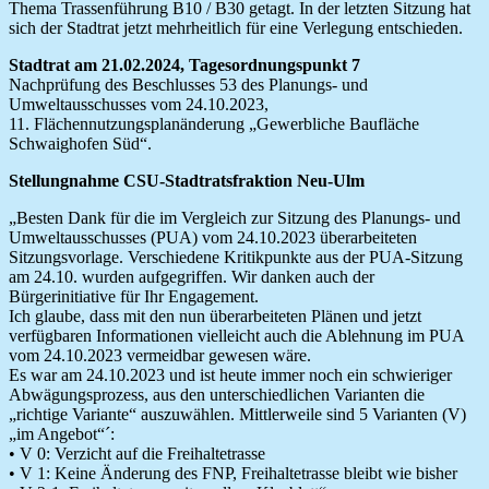
Thema Trassenführung B10 / B30 getagt. In der letzten Sitzung hat
sich der Stadtrat jetzt mehrheitlich für eine Verlegung entschieden.
Stadtrat am 21.02.2024, Tagesordnungspunkt 7
Nachprüfung des Beschlusses 53 des Planungs- und
Umweltausschusses vom 24.10.2023,
11. Flächennutzungsplanänderung „Gewerbliche Baufläche
Schwaighofen Süd“.
Stellungnahme CSU-Stadtratsfraktion Neu-Ulm
„Besten Dank für die im Vergleich zur Sitzung des Planungs- und
Umweltausschusses (PUA) vom 24.10.2023 überarbeiteten
Sitzungsvorlage. Verschiedene Kritikpunkte aus der PUA-Sitzung
am 24.10. wurden aufgegriffen. Wir danken auch der
Bürgerinitiative für Ihr Engagement.
Ich glaube, dass mit den nun überarbeiteten Plänen und jetzt
verfügbaren Informationen vielleicht auch die Ablehnung im PUA
vom 24.10.2023 vermeidbar gewesen wäre.
Es war am 24.10.2023 und ist heute immer noch ein schwieriger
Abwägungsprozess, aus den unterschiedlichen Varianten die
„richtige Variante“ auszuwählen. Mittlerweile sind 5 Varianten (V)
„im Angebot“´:
• V 0: Verzicht auf die Freihaltetrasse
• V 1: Keine Änderung des FNP, Freihaltetrasse bleibt wie bisher