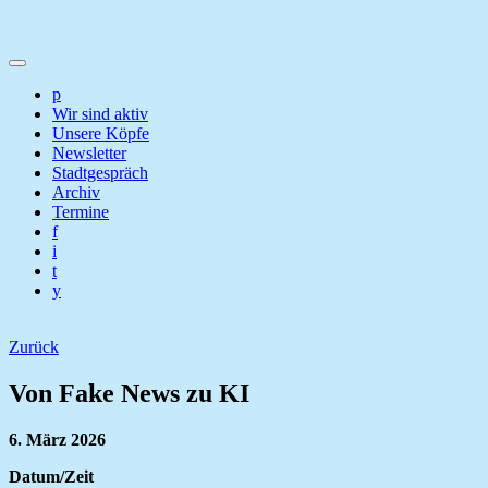
p
Wir sind aktiv
Unsere Köpfe
Newsletter
Stadtgespräch
Archiv
Termine
f
i
t
y
Zurück
Von Fake News zu KI
6. März 2026
Datum/Zeit