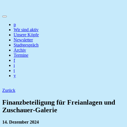
p
Wir sind aktiv
Unsere Köpfe
Newsletter
Stadtgespräch
Archiv
Termine
f
i
t
y
Zurück
Finanzbeteiligung für Freianlagen und
Zuschauer-Galerie
14. Dezember 2024