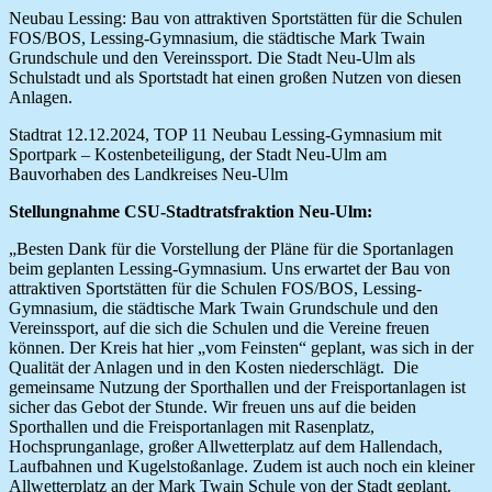
Neubau Lessing: Bau von attraktiven Sportstätten für die Schulen
FOS/BOS, Lessing-Gymnasium, die städtische Mark Twain
Grundschule und den Vereinssport. Die Stadt Neu-Ulm als
Schulstadt und als Sportstadt hat einen großen Nutzen von diesen
Anlagen.
Stadtrat 12.12.2024, TOP 11 Neubau Lessing-Gymnasium mit
Sportpark – Kostenbeteiligung, der Stadt Neu-Ulm am
Bauvorhaben des Landkreises Neu-Ulm
Stellungnahme CSU-Stadtratsfraktion Neu-Ulm:
„Besten Dank für die Vorstellung der Pläne für die Sportanlagen
beim geplanten Lessing-Gymnasium. Uns erwartet der Bau von
attraktiven Sportstätten für die Schulen FOS/BOS, Lessing-
Gymnasium, die städtische Mark Twain Grundschule und den
Vereinssport, auf die sich die Schulen und die Vereine freuen
können. Der Kreis hat hier „vom Feinsten“ geplant, was sich in der
Qualität der Anlagen und in den Kosten niederschlägt. Die
gemeinsame Nutzung der Sporthallen und der Freisportanlagen ist
sicher das Gebot der Stunde. Wir freuen uns auf die beiden
Sporthallen und die Freisportanlagen mit Rasenplatz,
Hochsprunganlage, großer Allwetterplatz auf dem Hallendach,
Laufbahnen und Kugelstoßanlage. Zudem ist auch noch ein kleiner
Allwetterplatz an der Mark Twain Schule von der Stadt geplant.