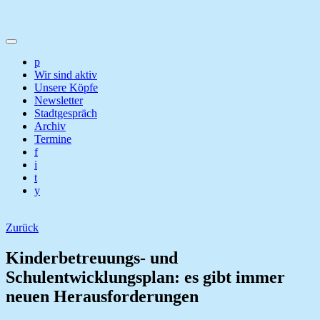
p
Wir sind aktiv
Unsere Köpfe
Newsletter
Stadtgespräch
Archiv
Termine
f
i
t
y
Zurück
Kinderbetreuungs- und
Schulentwicklungsplan: es gibt immer
neuen Herausforderungen