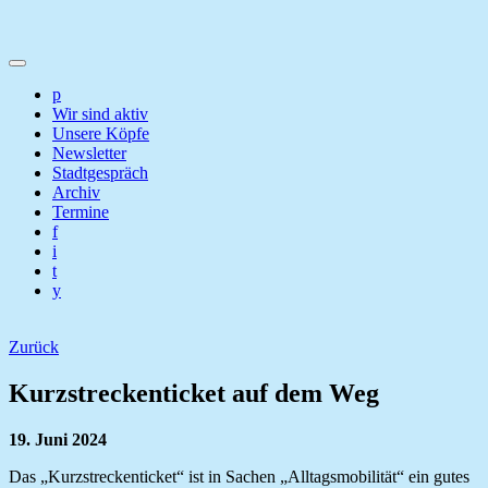
p
Wir sind aktiv
Unsere Köpfe
Newsletter
Stadtgespräch
Archiv
Termine
f
i
t
y
Zurück
Kurzstreckenticket auf dem Weg
19. Juni 2024
Das „Kurzstreckenticket“ ist in Sachen „Alltagsmobilität“ ein gutes