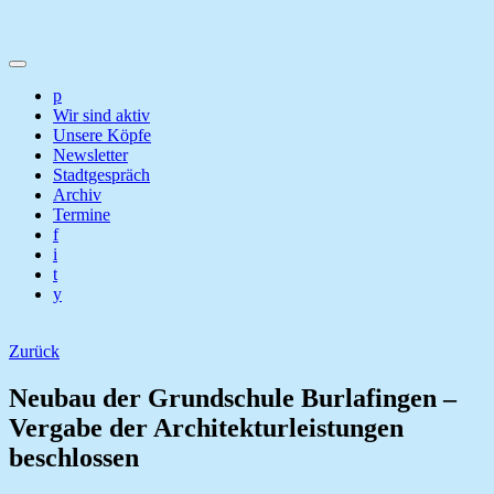
p
Wir sind aktiv
Unsere Köpfe
Newsletter
Stadtgespräch
Archiv
Termine
f
i
t
y
Zurück
Neubau der Grundschule Burlafingen –
Vergabe der Architekturleistungen
beschlossen