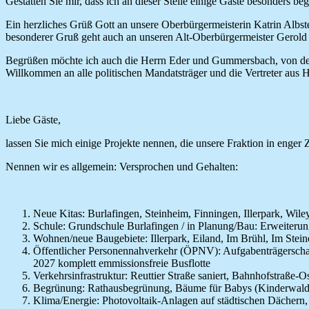
Gestatten Sie mir, dass ich an dieser Stelle einige Gäste besonders be
Ein herzliches Grüß Gott an unsere Oberbürgermeisterin Katrin Albst
besonderer Gruß geht auch an unseren Alt-Oberbürgermeister Gerol
Begrüßen möchte ich auch die Herrn Eder und Gummersbach, von der
Willkommen an alle politischen Mandatsträger und die Vertreter aus 
Liebe Gäste,
lassen Sie mich einige Projekte nennen, die unsere Fraktion in enge
Nennen wir es allgemein: Versprochen und Gehalten:
Neue Kitas: Burlafingen, Steinheim, Finningen, Illerpark, Wil
Schule: Grundschule Burlafingen / in Planung/Bau: Erweiter
Wohnen/neue Baugebiete: Illerpark, Eiland, Im Brühl, Im Stei
Öffentlicher Personennahverkehr (ÖPNV): Aufgabenträgerschaf
2027 komplett emmissionsfreie Busflotte
Verkehrsinfrastruktur: Reuttier Straße saniert, Bahnhofstraße
Begrünung: Rathausbegrünung, Bäume für Babys (Kinderwal
Klima/Energie: Photovoltaik-Anlagen auf städtischen Dächern,