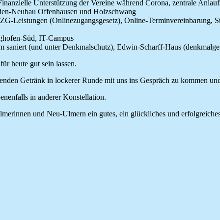
nzielle Unterstützung der Vereine während Corona, zentrale Anlaufst
iden-Neubau Offenhausen und Holzschwang
ZG-Leistungen (Onlinezugangsgesetz), Online-Terminvereinbarung, Sta
aighofen-Süd, IT-Campus
m saniert (und unter Denkmalschutz), Edwin-Scharff-Haus (denkmalges
für heute gut sein lassen.
rischenden Getränk in lockerer Runde mit uns ins Gespräch zu kommen
enenfalls in anderer Konstellation.
merinnen und Neu-Ulmern ein gutes, ein glückliches und erfolgreiches 