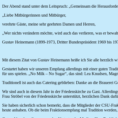
Der Abend stand unter dem Leitspruch: „Gemeinsam die Herausforder
„Liebe Mitbürgerinnen und Mitbürger,
verehrte Gäste, meine sehr geehrten Damen und Herren,
„Wer nichts verändern möchte, wird auch das verlieren, was er bewah
Gustav Heinemann (1899-1973, Dritter Bundespräsident 1969 bis 19
Mit diesem Zitat von Gustav Heinemann heiße ich Sie alle herzlich w
Gestartet haben wir unseren Empfang allerdings mit einer guten Tra
für uns spielen. „No Milk – No Sugar“, das sind: Lea Knudsen, Magn
Traditionell ist auch das Catering geblieben: Danke an die Brauerei
Wir sind auch in diesem Jahr in der Friedenskirche zu Gast. Allerdin
Frau Ströbel von der Friedenskirche unterstützt, herzlichen Dank dafü
Sie haben sicherlich schon bemerkt, dass die Mitglieder der CSU-Frakt
heute anhaben. Ob die beim Fraktionsempfang mal Tradition werden, 