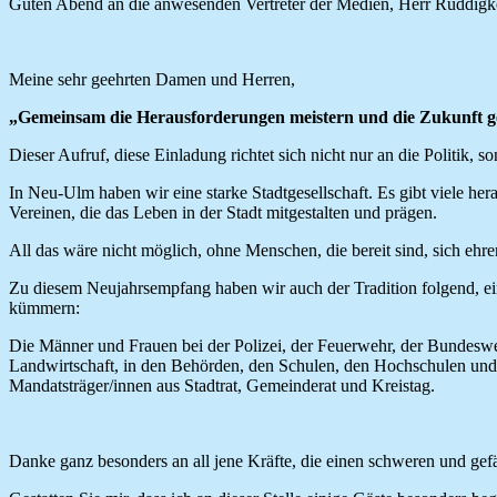
Guten Abend an die anwesenden Vertreter der Medien, Herr Ruddigk
Meine sehr geehrten Damen und Herren,
„Gemeinsam die Herausforderungen meistern und die Zukunft g
Dieser Aufruf, diese Einladung richtet sich nicht nur an die Politik, s
In Neu-Ulm haben wir eine starke Stadtgesellschaft. Es gibt viele her
Vereinen, die das Leben in der Stadt mitgestalten und prägen.
All das wäre nicht möglich, ohne Menschen, die bereit sind, sich ehre
Zu diesem Neujahrsempfang haben wir auch der Tradition folgend, e
kümmern:
Die Männer und Frauen bei der Polizei, der Feuerwehr, der Bundeswe
Landwirtschaft, in den Behörden, den Schulen, den Hochschulen und al
Mandatsträger/innen aus Stadtrat, Gemeinderat und Kreistag.
Danke ganz besonders an all jene Kräfte, die einen schweren und gefä