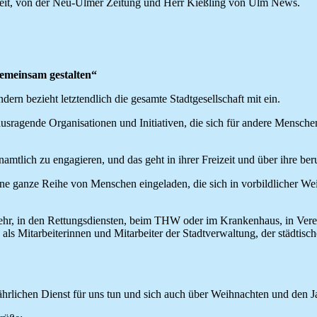
eit, von der Neu-Ulmer Zeitung und Herr Kießling von Ulm News.
emeinsam gestalten“
ondern bezieht letztendlich die gesamte Stadtgesellschaft mit ein.
ausragende Organisationen und Initiativen, die sich für andere Mensche
namtlich zu engagieren, und das geht in ihrer Freizeit und über ihre be
ine ganze Reihe von Menschen eingeladen, die sich in vorbildlicher 
hr, in den Rettungsdiensten, beim THW oder im Krankenhaus, in Verein
s Mitarbeiterinnen und Mitarbeiter der Stadtverwaltung, der städtischen
hrlichen Dienst für uns tun und sich auch über Weihnachten und den Ja