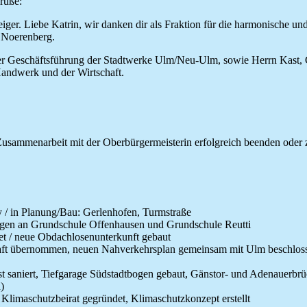
grüße:
eiger. Liebe Katrin, wir danken dir als Fraktion für die harmonische 
d Noerenberg.
 Geschäftsführung der Stadtwerke Ulm/Neu-Ulm, sowie Herrn Kast, Ge
Handwerk und der Wirtschaft.
r Zusammenarbeit mit der Oberbürgermeisterin erfolgreich beenden oder
ey / in Planung/Bau: Gerlenhofen, Turmstraße
ungen an Grundschule Offenhausen und Grundschule Reutti
net / neue Obdachlosenunterkunft gebaut
t übernommen, neuen Nahverkehrsplan gemeinsam mit Ulm beschlossen, 
-Ost saniert, Tiefgarage Südstadtbogen gebaut, Gänstor- und Adenauer
d)
 Klimaschutzbeirat gegründet, Klimaschutzkonzept erstellt