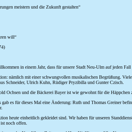
ungen meistern und die Zukunft gestalten“
ren will“
74)
illkommen in einem Jahr, dass für unsere Stadt Neu-Ulm auf jeden Fall
dition: nämlich mit einer schwungvollen musikalischen Begrüßung. Viel
us Schneider, Ulrich Kuhn, Rüdiger Pryzibilla und Gunter Czisch.
 Gold Ochsen und die Bäckerei Bayer ist wie gewohnt für die Häppchen 
gs gab es für dieses Mal eine Änderung: Ruth und Thomas Greiner befin
r.
ion heute einheitlich gekleidet sind. Wir haben für unseren Standdienst
ist noch offen.