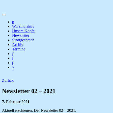
p
Wir sind aktiv
Unsere Köpfe
Newsletter
Stadtgespräch
Archiv
Termine
f
i
t
y
Zurück
Newsletter 02 – 2021
7. Februar 2021
Aktuell erschienen: Der Newsletter 02 – 2021.