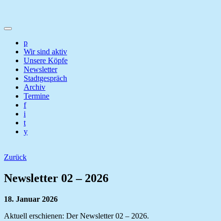
p
Wir sind aktiv
Unsere Köpfe
Newsletter
Stadtgespräch
Archiv
Termine
f
i
t
y
Zurück
Newsletter 02 – 2026
18. Januar 2026
Aktuell erschienen: Der Newsletter 02 – 2026.