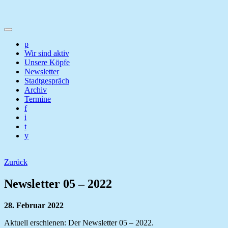
p
Wir sind aktiv
Unsere Köpfe
Newsletter
Stadtgespräch
Archiv
Termine
f
i
t
y
Zurück
Newsletter 05 – 2022
28. Februar 2022
Aktuell erschienen: Der Newsletter 05 – 2022.