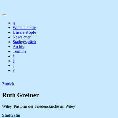
p
Wir sind aktiv
Unsere Köpfe
Newsletter
Stadtgespräch
Archiv
Termine
f
i
t
y
Zurück
Ruth Greiner
Wiley, Pastorin der Friedenskirche im Wiley
Stadträtin