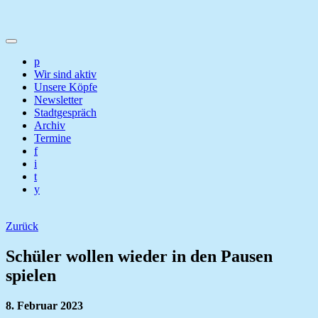
p
Wir sind aktiv
Unsere Köpfe
Newsletter
Stadtgespräch
Archiv
Termine
f
i
t
y
Zurück
Schüler wollen wieder in den Pausen
spielen
8. Februar 2023