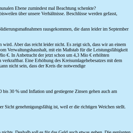
ommunalen Ebene zumindest mal Beachtung schenkte?
isweilen über unsere Verhältnisse. Beschlüsse werden gefasst,
nsolidierungsmaßnahmen rausgekommen, die dann leider im September
ird. Aber das reicht leider nicht. Es zeigt sich, dass wir an einem
vom Verwaltungshaushalt, mit ein Maßstab für die Leistungsfähigkeit
io €. In Anbetracht der jetzt schon um 4,3 Mio € erhöhten
ch verkraftbar. Eine Erhöhung des Kreisumlagehebesatzes mit dem
ann nicht sein, dass der Kreis die notwendige
 20 bis 30 % und Inflation und gestiegene Zinsen gehen auch am
r Sicht genehmigungsfähig ist, weil er die richtigen Weichen stellt.
n nichts. Deshalb soll es für das Geld auch etwas geben. Die geplanten