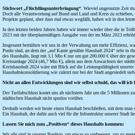
Stichwort „Flüchtlingsunterbringung“
. Wieviel ungenutzte Zeit 
Doch alle Verantwortung auf Bund und Land und Kreis zu schieben, so
Projekte geplant, aber dass mal etwas wegfällt, haben wir in den letzte
In den letzten beiden Jahren haben wir immer wieder über die in T
2023 mit der überplanmäßigen Ausgabe von der im März 2023 erhöh
Insgesamt bemühen wir uns in der Verwaltung um mehr Effizienz, was d
Punkt sind, an dem der „auf Kante genähte Haushalt 2024“ sehr in die
des Haushalts, liegt mit 3,1 Mio € nur um gut 200.000 € über der ge
Kreisumlage 2024 (46,7 Mio €), allein aus dem Anwachsen der städtis
Kreishaushalt 2024 wäre mit Blick auf die Leistungsfähigkeit unserer
Haushaltskonsolidierung wie zuletzt nur bei der Stadt angesiedelt sieh
Nicht an allen Entwicklungen sind wir selbst schuld, das will ich h
Der Tarifabschluss kostet uns ab nächstem Jahr um die 5 Millionen zu
städtischen Haushalt nicht spurlos vorüber.
Deshalb werden wir heute einen Haushalt beschließen, mit dem man sich
Ein Haushalt, der dafür auch viel für die Infrastruktur unserer Stadt li
Lassen Sie mich zum „Positiven“ dieses Haushalts kommen:
Wir alle sind in unserer Position, um etwas zu verbessern, um zu gest