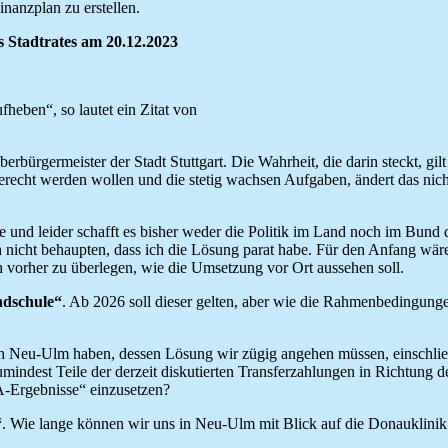
nanzplan zu erstellen.
s Stadtrates am 20.12.2023
fheben“, so lautet ein Zitat von
rgermeister der Stadt Stuttgart. Die Wahrheit, die darin steckt, gilt
recht werden wollen und die stetig wachsen Aufgaben, ändert das nicht
und leider schafft es bisher weder die Politik im Land noch im Bund d
ch nicht behaupten, dass ich die Lösung parat habe. Für den Anfang wä
 vorher zu überlegen, wie die Umsetzung vor Ort aussehen soll.
ndschule“
. Ab 2026 soll dieser gelten, aber wie die Rahmenbedingunge
in Neu-Ulm haben, dessen Lösung wir zügig angehen müssen, einschließ
umindest Teile der derzeit diskutierten Transferzahlungen in Richtung 
A-Ergebnisse“ einzusetzen?
“
. Wie lange können wir uns in Neu-Ulm mit Blick auf die Donauklinik 