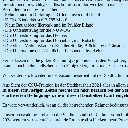
Investitionen in wichtige städtische Infrastruktur werden im nächste
Besonders freuen wir uns über:
• Schulbauten in Burlafingen, Offenhausen und Reutti
• KiTas, Kinderhäuser/ 2,765 Mio €
• Neue Baugebiete Illerpark und im Pfuhler Eiland
• Die Unterstützung für die NUWOG
• Die Unterstützung für das Heiners
• Die Unterstützung für das Donaubad, u.a. Rutschen
• Die vielen Verkehrsbauten, Reuttier Straße, Brücken wie Gänstor- 
• Die Übernahme des öffentlichen Personennahverkehrs
Ferner lassen uns die guten Rechnungsergebnisse aus den Vorjahren
braucht auch keine hellseherischen Fähigkeiten, um vorauszusehen, 
Wir werden auch weiterhin der Zusammenarbeit mit der Stadt Ulm h
Aus Sicht der CSU-Fraktion ist der Stadthaushalt 2024 alles in allem 
In diesen schwierigen Zeiten möchte ich mich herzlich bei der S
erschwerten Bedingungen, die in diesen Haushaltsentwurf einge
Es wäre verwunderlich, wenn all die herrschenden Rahmenbedingungen
Unsere Verwaltung und auch der Stadtrat, sind seit 3 Jahren vorneh
2024 werden wir jedenfalls laufende Projekte abschließen, neue Proje