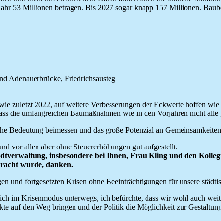
n Jahr 53 Millionen betragen. Bis 2027 sogar knapp 157 Millionen. Bau
und Adenauerbrücke, Friedrichsausteg
, wie zuletzt 2022, auf weitere Verbesserungen der Eckwerte hoffen 
dass die umfangreichen Baumaßnahmen wie in den Vorjahren nicht alle
ohe Bedeutung beimessen und das große Potenzial an Gemeinsamkeiten
und vor allen aber ohne Steuererhöhungen gut aufgestellt.
tadtverwaltung, insbesondere bei Ihnen, Frau Kling und den Kolle
bracht wurde, danken.
 und fortgesetzten Krisen ohne Beeinträchtigungen für unsere städti
mlich im Krisenmodus unterwegs, ich befürchte, dass wir wohl auch we
kte auf den Weg bringen und der Politik die Möglichkeit zur Gestaltun