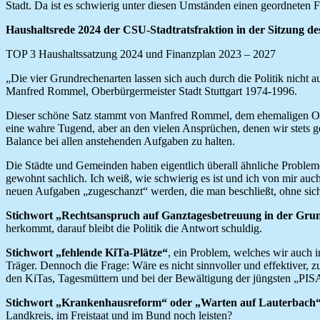
Stadt. Da ist es schwierig unter diesen Umständen einen geordneten Fi
Haushaltsrede 2024 der CSU-Stadtratsfraktion in der Sitzung de
TOP 3 Haushaltssatzung 2024 und Finanzplan 2023 – 2027
„Die vier Grundrechenarten lassen sich auch durch die Politik nicht au
Manfred Rommel, Oberbürgermeister Stadt Stuttgart 1974-1996.
Dieser schöne Satz stammt von Manfred Rommel, dem ehemaligen Oberbü
eine wahre Tugend, aber an den vielen Ansprüchen, denen wir stets ge
Balance bei allen anstehenden Aufgaben zu halten.
Die Städte und Gemeinden haben eigentlich überall ähnliche Probleme 
gewohnt sachlich. Ich weiß, wie schwierig es ist und ich von mir au
neuen Aufgaben „zugeschanzt“ werden, die man beschließt, ohne sich
Stichwort „Rechtsanspruch auf Ganztagesbetreuung in der Gru
herkommt, darauf bleibt die Politik die Antwort schuldig.
Stichwort „fehlende KiTa-Plätze“
, ein Problem, welches wir auch 
Träger. Dennoch die Frage: Wäre es nicht sinnvoller und effektiver, z
den KiTas, Tagesmüttern und bei der Bewältigung der jüngsten „PIS
Stichwort „Krankenhausreform“ oder „Warten auf Lauterbach
Landkreis, im Freistaat und im Bund noch leisten?