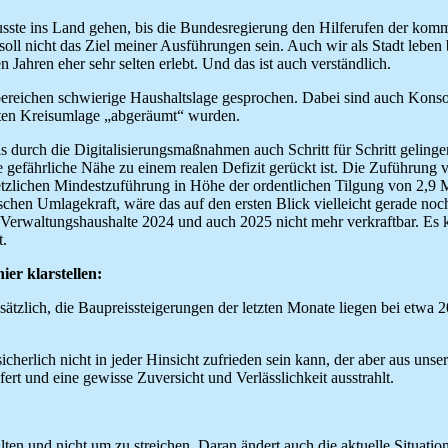
musste ins Land gehen, bis die Bundesregierung den Hilferufen der k
ll nicht das Ziel meiner Ausführungen sein. Auch wir als Stadt leben b
n Jahren eher sehr selten erlebt. Und das ist auch verständlich.
eilbereichen schwierige Haushaltslage gesprochen. Dabei sind auch Ko
ten Kreisumlage „abgeräumt“ wurden.
urch die Digitalisierungsmaßnahmen auch Schritt für Schritt gelingen w
 gefährliche Nähe zu einem realen Defizit gerückt ist. Die Zuführung 
setzlichen Mindestzuführung in Höhe der ordentlichen Tilgung von 2,9 M
chen Umlagekraft, wäre das auf den ersten Blick vielleicht gerade no
 Verwaltungshaushalte 2024 und auch 2025 nicht mehr verkraftbar. Es k
t.
ier klarstellen:
sätzlich, die Baupreissteigerungen der letzten Monate liegen bei etwa
erlich nicht in jeder Hinsicht zufrieden sein kann, der aber aus unsere
efert und eine gewisse Zuversicht und Verlässlichkeit ausstrahlt.
alten und nicht um zu streichen. Daran ändert auch die aktuelle Situatio