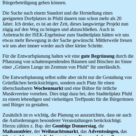
Bürgerbeteiligung gehen können.
Die Suche nach einem Standort und die Herstellung eines
geeigneten Dorfplatzes in Pfuhl dauern nun schon mehr als 20
Jahre. Ich denke, es ist an der Zeit, dieses langwierige Projekt nun
zügig auf den Weg zu bringen und abzuschließen. Auch in
Anbetracht der ISEK-Ergebnisse zum Stadtteilplatz hätten wir uns
etwas mehr Bewegung in der Sache gewünscht. Mittlerweile freuen
wir uns aber immer wieder auch über kleine Schritte.
Für die Entwurfsplanung halten wir eine
gute Begrünung
durch die
Pflanzung von schattenspendenden Bäumen und Büschen im Sinne
einer „Grünen Lunge im Zentrum von Pfuhl“ für unerlässlich.
Die Entwurfsplanung selbst sollte aber nicht nur die Gestaltung von
Grünflächen berücksichtigen, sondern auch Platz für einen
überschaubaren
Wochenmarkt
und eine Bühne für örtliche
Musikvereine vorsehen. Dies trägt dazu bei, den Stadtteilplatz Pfuhl
zu einem lebendigen und vielseitigen Treffpunkt für die Bürgerinnen
und Bürger zu gestalten.
Zusätzlich ist es wichtig, die Planung so auszurichten, dass sie auch
die Anforderungen besonderer Veranstaltungen berücksichtigt.
Hierzu zählen z. Bsp. der
Gombige Donnerstag
, die
Maibaumfeier
, der
Weihnachtsmarkt
, das
Adventssingen,
das