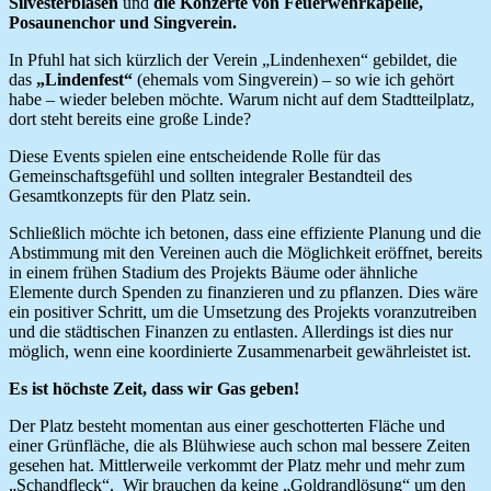
Silvesterblasen
und
die Konzerte von Feuerwehrkapelle,
Posaunenchor und Singverein.
In Pfuhl hat sich kürzlich der Verein „Lindenhexen“ gebildet, die
das
„Lindenfest“
(ehemals vom Singverein) – so wie ich gehört
habe – wieder beleben möchte. Warum nicht auf dem Stadtteilplatz,
dort steht bereits eine große Linde?
Diese Events spielen eine entscheidende Rolle für das
Gemeinschaftsgefühl und sollten integraler Bestandteil des
Gesamtkonzepts für den Platz sein.
Schließlich möchte ich betonen, dass eine effiziente Planung und die
Abstimmung mit den Vereinen auch die Möglichkeit eröffnet, bereits
in einem frühen Stadium des Projekts Bäume oder ähnliche
Elemente durch Spenden zu finanzieren und zu pflanzen. Dies wäre
ein positiver Schritt, um die Umsetzung des Projekts voranzutreiben
und die städtischen Finanzen zu entlasten. Allerdings ist dies nur
möglich, wenn eine koordinierte Zusammenarbeit gewährleistet ist.
Es ist höchste Zeit, dass wir Gas geben!
Der Platz besteht momentan aus einer geschotterten Fläche und
einer Grünfläche, die als Blühwiese auch schon mal bessere Zeiten
gesehen hat. Mittlerweile verkommt der Platz mehr und mehr zum
„Schandfleck“. Wir brauchen da keine „Goldrandlösung“ um den