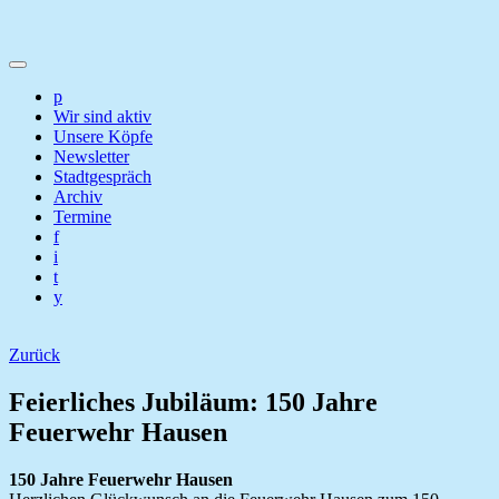
p
Wir sind aktiv
Unsere Köpfe
Newsletter
Stadtgespräch
Archiv
Termine
f
i
t
y
Zurück
Feierliches Jubiläum: 150 Jahre
Feuerwehr Hausen
150 Jahre Feuerwehr Hausen