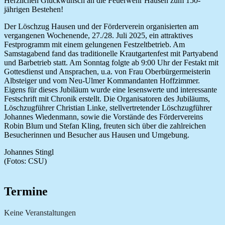
Herzlichen Glückwunsch an die Feuerwehr Hausen zum 150-
jährigen Bestehen!
Der Löschzug Hausen und der Förderverein organisierten am
vergangenen Wochenende, 27./28. Juli 2025, ein attraktives
Festprogramm mit einem gelungenen Festzeltbetrieb. Am
Samstagabend fand das traditionelle Krautgartenfest mit Partyabend
und Barbetrieb statt. Am Sonntag folgte ab 9:00 Uhr der Festakt mit
Gottesdienst und Ansprachen, u.a. von Frau Oberbürgermeisterin
Albsteiger und vom Neu-Ulmer Kommandanten Hoffzimmer.
Eigens für dieses Jubiläum wurde eine lesenswerte und interessante
Festschrift mit Chronik erstellt. Die Organisatoren des Jubiläums,
Löschzugführer Christian Linke, stellvertretender Löschzugführer
Johannes Wiedenmann, sowie die Vorstände des Fördervereins
Robin Blum und Stefan Kling, freuten sich über die zahlreichen
Besucherinnen und Besucher aus Hausen und Umgebung.
Johannes Stingl
(Fotos: CSU)
Termine
Keine Veranstaltungen