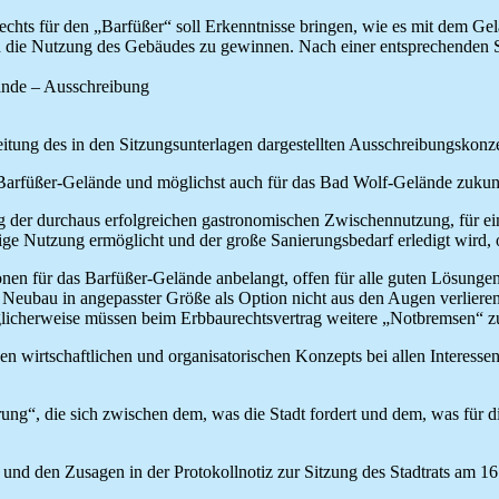
chts für den „Barfüßer“ soll Erkenntnisse bringen, wie es mit dem Ge
d die Nutzung des Gebäudes zu gewinnen. Nach einer entsprechenden S
ände – Ausschreibung
itung des in den Sitzungsunterlagen dargestellten Ausschreibungskonze
s Barfüßer-Gelände und möglichst auch für das Bad Wolf-Gelände zuku
der durchaus erfolgreichen gastronomischen Zwischennutzung, für ein 
ige Nutzung ermöglicht und der große Sanierungsbedarf erledigt wird, 
onen für das Barfüßer-Gelände anbelangt, offen für alle guten Lösungen
ubau in angepasster Größe als Option nicht aus den Augen verlieren w
 Möglicherweise müssen beim Erbbaurechtsvertrag weitere „Notbremsen“ 
en wirtschaftlichen und organisatorischen Konzepts bei allen Interessen
g“, die sich zwischen dem, was die Stadt fordert und dem, was für die
und den Zusagen in der Protokollnotiz zur Sitzung des Stadtrats am 1