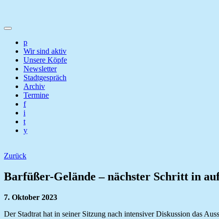
p
Wir sind aktiv
Unsere Köpfe
Newsletter
Stadtgespräch
Archiv
Termine
f
i
t
y
Zurück
Barfüßer-Gelände – nächster Schritt in a
7. Oktober 2023
Der Stadtrat hat in seiner Sitzung nach intensiver Diskussion das A