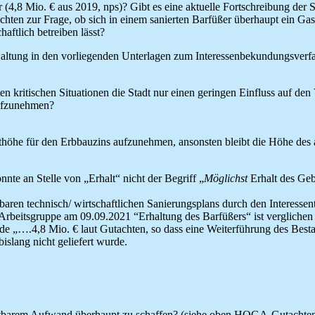
(4,8 Mio. € aus 2019, nps)? Gibt es eine aktuelle Fortschreibung der 
en zur Frage, ob sich in einem sanierten Barfüßer überhaupt ein Gas
haftlich betreiben lässt?
ltung in den vorliegenden Unterlagen zum Interessenbekundungsverfahre
n kritischen Situationen die Stadt nur einen geringen Einfluss auf den 
aufzunehmen?
thöhe für den Erbbauzins aufzunehmen, ansonsten bleibt die Höhe des 
nnte an Stelle von „Erhalt“ nicht der Begriff „
Möglichst
Erhalt des Ge
fbaren technisch/ wirtschaftlichen Sanierungsplans durch den Interesse
 Arbeitsgruppe am 09.09.2021 “Erhaltung des Barfüßers“ ist verglichen
de „….4,8 Mio. € laut Gutachten, so dass eine Weiterführung des Best
slang nicht geliefert wurde.
retbarem Aufwand überhaupt zu schaffen? (siehe oben HOGA-Gutachte