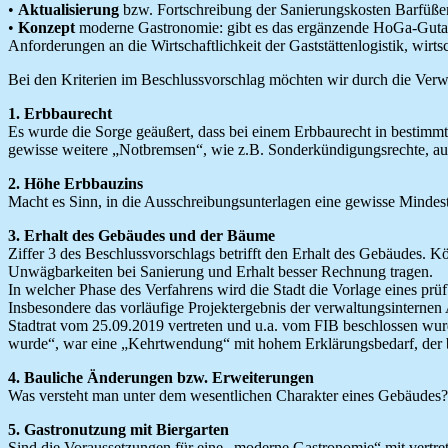
•
Aktualisierung
bzw. Fortschreibung der Sanierungskosten Barfüßer 
•
Konzept
moderne Gastronomie: gibt es das ergänzende HoGa-Gutacht
Anforderungen an die Wirtschaftlichkeit der Gaststättenlogistik, wirtsc
Bei den Kriterien im Beschlussvorschlag möchten wir durch die Verwa
1. Erbbaurecht
Es wurde die Sorge geäußert, dass bei einem Erbbaurecht in bestimmte
gewisse weitere „Notbremsen“, wie z.B. Sonderkündigungsrechte, 
2. Höhe Erbbauzins
Macht es Sinn, in die Ausschreibungsunterlagen eine gewisse Mindes
3. Erhalt des Gebäudes und der Bäume
Ziffer 3 des Beschlussvorschlags betrifft den Erhalt des Gebäudes. Kö
Unwägbarkeiten bei Sanierung und Erhalt besser Rechnung tragen.
In welcher Phase des Verfahrens wird die Stadt die Vorlage eines prü
Insbesondere das vorläufige Projektergebnis der verwaltungsinternen
Stadtrat vom 25.09.2019 vertreten und u.a. vom FIB beschlossen wur
wurde“, war eine „Kehrtwendung“ mit hohem Erklärungsbedarf, der bi
4. Bauliche Änderungen bzw. Erweiterungen
Was versteht man unter dem wesentlichen Charakter eines Gebäudes?
5. Gastronutzung mit Biergarten
Sind die Voraussetzungen für eine „moderne Gastronomie“ mit vert