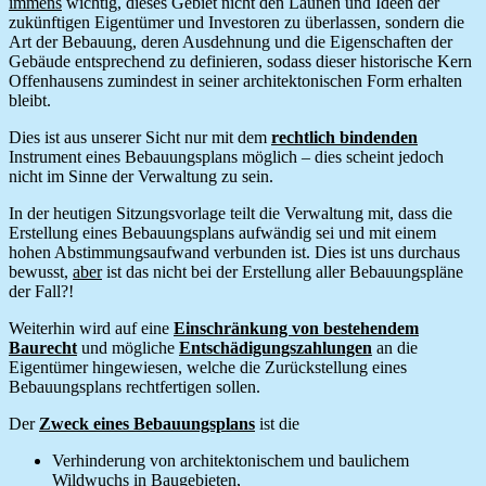
immens
wichtig, dieses Gebiet nicht den Launen und Ideen der
zukünftigen Eigentümer und Investoren zu überlassen, sondern die
Art der Bebauung, deren Ausdehnung und die Eigenschaften der
Gebäude entsprechend zu definieren, sodass dieser historische Kern
Offenhausens zumindest in seiner architektonischen Form erhalten
bleibt.
Dies ist aus unserer Sicht nur mit dem
rechtlich bindenden
Instrument eines Bebauungsplans möglich – dies scheint jedoch
nicht im Sinne der Verwaltung zu sein.
In der heutigen Sitzungsvorlage teilt die Verwaltung mit, dass die
Erstellung eines Bebauungsplans aufwändig sei und mit einem
hohen Abstimmungsaufwand verbunden ist. Dies ist uns durchaus
bewusst,
aber
ist das nicht bei der Erstellung aller Bebauungspläne
der Fall?!
Weiterhin wird auf eine
Einschränkung von bestehendem
Baurecht
und mögliche
Entschädigungszahlungen
an die
Eigentümer hingewiesen, welche die Zurückstellung eines
Bebauungsplans rechtfertigen sollen.
Der
Zweck eines Bebauungsplans
ist die
Verhinderung von architektonischem und baulichem
Wildwuchs in Baugebieten,