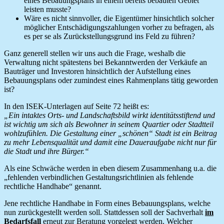
eines Bebauungsplans in einem bereits bebauten Gebiet
leisten musste?
Wäre es nicht sinnvoller, die Eigentümer hinsichtlich solcher
möglicher Entschädigungszahlungen vorher zu befragen, als
es per se als Zurückstellungsgrund ins Feld zu führen?
Ganz generell stellen wir uns auch die Frage, weshalb die
Verwaltung nicht spätestens bei Bekanntwerden der Verkäufe an
Bauträger und Investoren hinsichtlich der Aufstellung eines
Bebauungsplans oder zumindest eines Rahmenplans tätig geworden
ist?
In den ISEK-Unterlagen auf Seite 72 heißt es:
„Ein intaktes Orts- und Landschaftsbild wirkt identitätsstiftend und
ist wichtig um sich als Bewohner in seinem Quartier oder Stadtteil
wohlzufühlen. Die Gestaltung einer „schönen“ Stadt ist ein Beitrag
zu mehr Lebensqualität und damit eine Daueraufgabe nicht nur für
die Stadt und ihre Bürger.“
Als eine Schwäche werden in eben diesem Zusammenhang u.a. die
„fehlenden verbindlichen Gestaltungsrichtlinien als fehlende
rechtliche Handhabe“ genannt.
Jene rechtliche Handhabe in Form eines Bebauungsplans, welche
nun zurückgestellt werden soll. Stattdessen soll der Sachverhalt
im
Bedarfsfall
erneut zur Beratung vorgelegt werden. Welcher