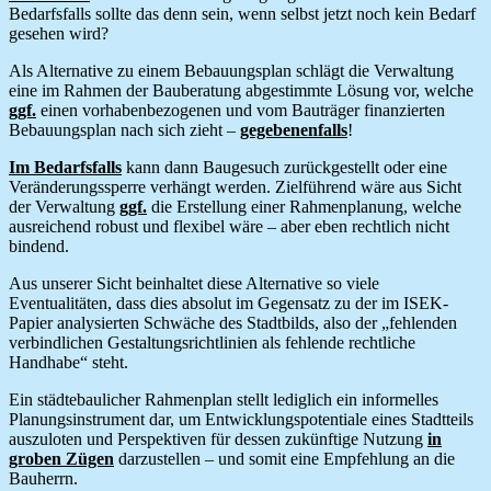
Bedarfsfalls sollte das denn sein, wenn selbst jetzt noch kein Bedarf
gesehen wird?
Als Alternative zu einem Bebauungsplan schlägt die Verwaltung
eine im Rahmen der Bauberatung abgestimmte Lösung vor, welche
ggf.
einen vorhabenbezogenen und vom Bauträger finanzierten
Bebauungsplan nach sich zieht –
gegebenenfalls
!
Im Bedarfsfalls
kann dann Baugesuch zurückgestellt oder eine
Veränderungssperre verhängt werden. Zielführend wäre aus Sicht
der Verwaltung
ggf.
die Erstellung einer Rahmenplanung, welche
ausreichend robust und flexibel wäre – aber eben rechtlich nicht
bindend.
Aus unserer Sicht beinhaltet diese Alternative so viele
Eventualitäten, dass dies absolut im Gegensatz zu der im ISEK-
Papier analysierten Schwäche des Stadtbilds, also der „fehlenden
verbindlichen Gestaltungsrichtlinien als fehlende rechtliche
Handhabe“ steht.
Ein städtebaulicher Rahmenplan stellt lediglich ein informelles
Planungsinstrument dar, um Entwicklungspotentiale eines Stadtteils
auszuloten und Perspektiven für dessen zukünftige Nutzung
in
groben Zügen
darzustellen – und somit eine Empfehlung an die
Bauherrn.