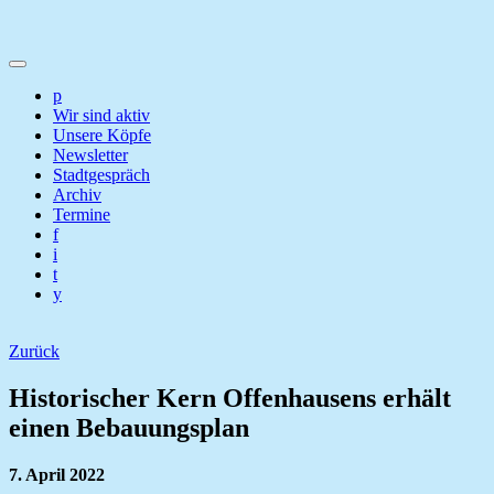
p
Wir sind aktiv
Unsere Köpfe
Newsletter
Stadtgespräch
Archiv
Termine
f
i
t
y
Zurück
Historischer Kern Offenhausens erhält
einen Bebauungsplan
7. April 2022