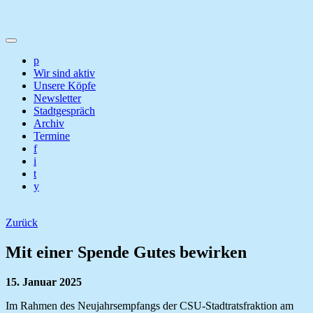
p
Wir sind aktiv
Unsere Köpfe
Newsletter
Stadtgespräch
Archiv
Termine
f
i
t
y
Zurück
Mit einer Spende Gutes bewirken
15. Januar 2025
Im Rahmen des Neujahrsempfangs der CSU-Stadtratsfraktion am