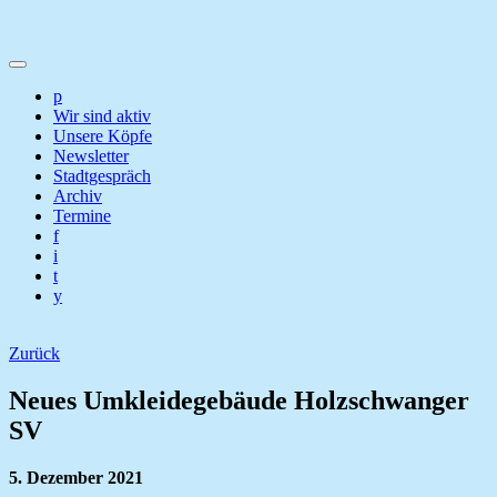
p
Wir sind aktiv
Unsere Köpfe
Newsletter
Stadtgespräch
Archiv
Termine
f
i
t
y
Zurück
Neues Umkleidegebäude Holzschwanger
SV
5. Dezember 2021