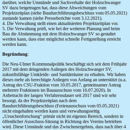
darüber, welche Umstände und Sachverhalte der Holzschwanger
SV dazu beigetragen hat, dass diese Abweichungen vom
Projektzeitplan (siehe Baudurchführungsbeschluss vom 05.05.2021)
zustande kamen (siehe Presseberichte vom 3.12.2021).
4. Die Verwaltung stellt einen aktualisierten Projektzeitplan vor.
5. Die Verwaltung prüft, wie bei der weiteren Planung und beim
Bau die Abstimmung mit dem Holzschwanger SV so gestaltet
werden kann, dass eine möglichst schnelle Fertigstellung erreicht
werden kann.
Begründung
:
Die Neu-Ulmer Kommunalpolitik beschäftigt sich seit dem Frühjahr
2017 mit dem dringenden Anliegen des Holzschwanger SV,
zukunftsfähige Umkleide- und Sanitärräume zu erhalten. Wir haben
dieses mehr als berechtigte Anliegen von Anfang an unterstützt (u.a.
Antrag des CSU-Fraktion vom 10.05.2017, gemeinsamer Antrag
mehrerer Fraktionen im Bauausschuss vom 16.07.2020). In
Anbetracht der langen Verfahrensdauer seit 2017 sind wir sehr
besorgt, da der Projektzeitplan nach dem
Baudurchführungsbeschluss (Ferienausschuss vom 05.05.2021)
nicht eingehalten werden kann und verwaltungsseitig
„Ursachenforschung“ primär nicht im eigenen Bereich, sondern in
öffentlicher Ausschuss-Sitzung in Richtung des Vereins betrieben
wird. Diese Umstände und das Zwischenergebnis, dass nach über 4