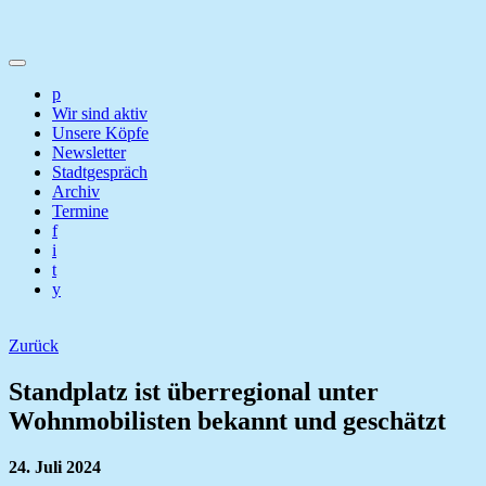
p
Wir sind aktiv
Unsere Köpfe
Newsletter
Stadtgespräch
Archiv
Termine
f
i
t
y
Zurück
Standplatz ist überregional unter
Wohnmobilisten bekannt und geschätzt
24. Juli 2024