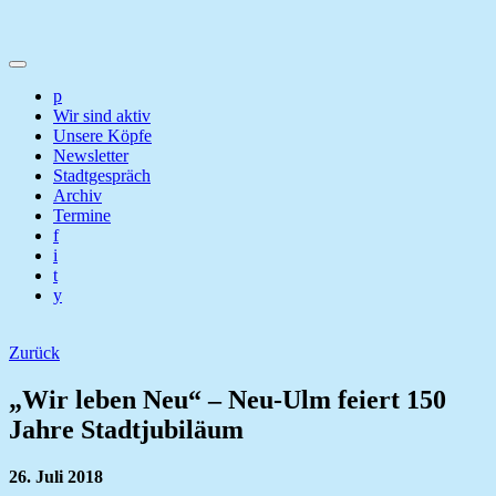
p
Wir sind aktiv
Unsere Köpfe
Newsletter
Stadtgespräch
Archiv
Termine
f
i
t
y
Zurück
„Wir leben Neu“ – Neu-Ulm feiert 150
Jahre Stadtjubiläum
26. Juli 2018