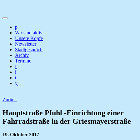
p
Wir sind aktiv
Unsere Köpfe
Newsletter
Stadtgespräch
Archiv
Termine
f
i
t
y
Zurück
Hauptstraße Pfuhl -Einrichtung einer
Fahrradstraße in der Griesmayerstraße
19. Oktober 2017