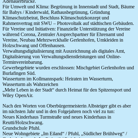
Adenauerbrücke.
Für Umwelt und Klima: Begrünung in Innenstadt und Stadt, Bäume
für Babys / Kinderwald, Rathausbegrünung, Gründung
Klimaschutzbeirat, Beschluss Klimaschutzkonzept und
Rahmenvertrag mit SWU – Photovoltaik auf städtischen Gebäuden.
Für Vereine und Initiativen: Finanzielle Unterstützung der Vereine
während Corona, Zentraler Ansprechpartner für Ehrenamt und
Vereine, Neubau Mehrzweckhalle Gerlenhofen, Umkleiden in
Holzschwang und Offenhausen.
Verwaltungsdigitalisierung mit Auszeichnung als digitales Amt,
Digitalisierung von Verwaltungsdienstleistungen und Online-
Terminvereinbarung.
Gewerbegebiete wurden erschlossen: Mischgebiet Gerlenhofen und
Burlafingen Süd.
Wasserturm im Kollmannspark: Heiraten im Wasserturm,
Wasserturm als Wahrzeichen
„Mehr Leben in der Stadt“ durch Heimat für den Spitzensport und
Wiley OpenAir.
Nach den Worten von Oberbürgermeisterin Albsteiger gibt es aber
im nächsten Jahr und in den Folgejahren noch viel zu tun:
Neues Kinderhaus Turmstraße und neues Kinderhaus in
Reutti/Holzschwang.
Grundschule Pfuhl.
Neue Wohngebiete „Im Eiland“ / Pfuhl, „Südlicher Brühlweg“ /