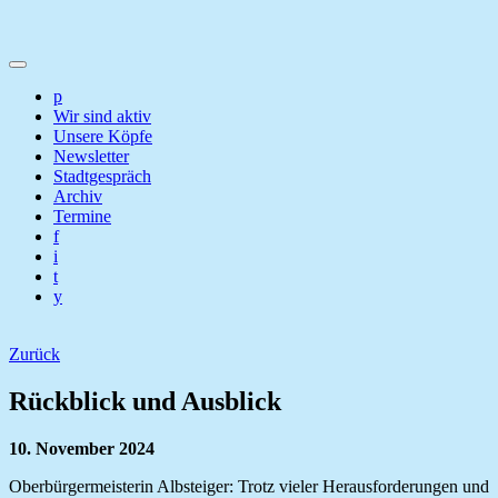
p
Wir sind aktiv
Unsere Köpfe
Newsletter
Stadtgespräch
Archiv
Termine
f
i
t
y
Zurück
Rückblick und Ausblick
10. November 2024
Oberbürgermeisterin Albsteiger: Trotz vieler Herausforderungen und