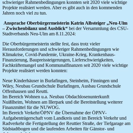
schwieriger Rahmenbedingungen konnten seit 2020 viele wichtige
Projekte realisiert werden. Aber es gibt auch in den kommenden
Jahren noch viel zu tun.
Ansprache Oberbürgermeisterin Katrin Albsteiger „Neu-Ulm
– Zwischenbilanz und Ausblick“
bei der Versammlung des CSU-
Stadtverbands Neu-Ulm am 8.11.2024:
Die Oberbürgermeisterin stellte fest, dass trotz vieler
Herausforderungen und schwieriger Rahmenbedingungen wie
Klimakrise, Covid-Pandemie, Ukraine-Krieg, Krankenhaus-
Finanzierung, Baupreissteigerungen, Lieferschwierigkeiten,
Fachkräftemangel und Kommunalfinanzen seit 2020 viele wichtige
Projekte realisiert werden konnten:
Neue Kinderhäuser in Burlafingen, Steinheim, Finningen und
Wiley, Neubau Grundschule Burlafingen, Ausbau Grundschule
Offenhausen und Reutti.
Im Bereich Wohnen u.a. Neubau Obdachlosenunterkunft
Nuißlheim, Wohnen am Illerpark und die Bereitstellung weiterer
Finanzmittel für die NUWOG.
Im Bereich Verkehr/ÖPNV die Übernahme der ÖPNV-
Aufgabenträgerschaft vom Landkreis und im Bereich Verkehr und
Radverkehr die Fertigstellung der Reuttier Straße, der Tiefgarage am
Südstadtbogen und die laufenden Arbeiten für Gänstor- und