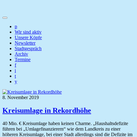
p
Wir sind aktiv
Unsere Köpfe
Newsletter
Stadtgespräch
Archiv
Termine
f
i
t
y
8. November 2019
Kreisumlage in Rekordhöhe
40 Mio. € Kreisumlage haben keinen Charme. „Haushaltsdefizite
führen bei „Umlagefinanzierern“ wie dem Landkreis zu einer
höheren Kreisumlage, bei einer Stadt allerdings sind die Defizite im